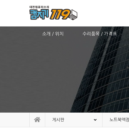
소개 / 위치
수리품목 / 가격표
게시판
노트북액