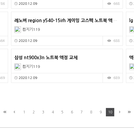
786
2020.12.09
668
레노버 region y540-15irh 게이밍 고스펙 노트북 액정 수리
l
컴지기119
664
2020.12.09
688
삼성 nt900x3n 노트북 액정 교체
액
컴지기119
669
2020.12.09
689
1
2
3
4
5
6
7
8
9
10