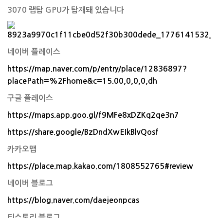
3070 랩탑 GPU가 탑재돼 있습니다
네이버 플레이스
https://map.naver.com/p/entry/place/12836897?
placePath=%2Fhome&c=15.00,0,0,0,dh
구글 플레이스
https://maps.app.goo.gl/f9MFe8xDZKq2qe3n7
https://share.google/BzDndXwEIkBlvQosf
카카오맵
https://place.map.kakao.com/1808552765#review
네이버 블로그
https://blog.naver.com/daejeonpcas
티스토리 블로그