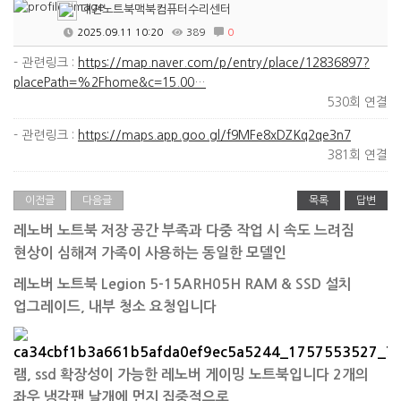
대전노트북맥북컴퓨터수리센터
2025.09.11 10:20
389
0
- 관련링크 :
https://map.naver.com/p/entry/place/12836897?
placePath=%2Fhome&c=15.00…
530회 연결
- 관련링크 :
https://maps.app.goo.gl/f9MFe8xDZKq2qe3n7
381회 연결
이전글
다음글
목록
답변
​레노버 노트북 저장 공간 부족과 다중 작업 시 속도 느려짐
현상이 심해져 가족이 사용하는 동일한 모델인
레노버 노트북 Legion 5-15ARH05H RAM & SSD 설치
업그레이드, 내부 청소 요청입니다
램, ssd 확장성이 가능한 레노버 게이밍 노트북입니다 2개의
좌우 냉각팬 날개에 먼지 집중적으로