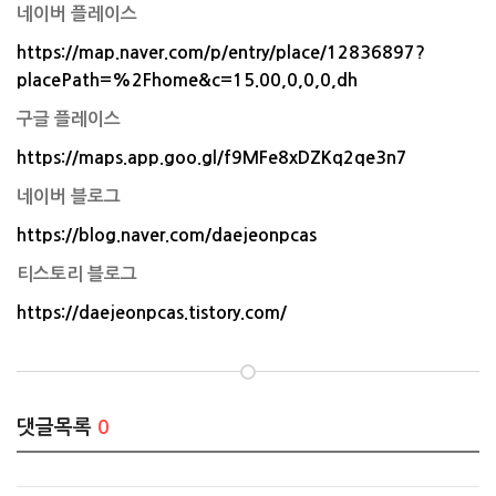
네이버 플레이스
https://map.naver.com/p/entry/place/12836897?
placePath=%2Fhome&c=15.00,0,0,0,dh
구글 플레이스
https://maps.app.goo.gl/f9MFe8xDZKq2qe3n7
네이버 블로그
https://blog.naver.com/daejeonpcas
티스토리 블로그
https://daejeonpcas.tistory.com/
댓글목록
0