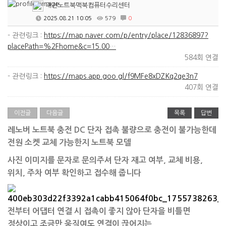
대전노트북맥북컴퓨터수리센터
2025.08.21 10:05
579
0
- 관련링크 :
https://map.naver.com/p/entry/place/12836897?
placePath=%2Fhome&c=15.00…
584회 연결
- 관련링크 :
https://maps.app.goo.gl/f9MFe8xDZKq2qe3n7
407회 연결
이전글
다음글
목록
답변
​레노버 노트북 충전 DC 단자 접촉 불량으로 충전이 불가능한데
전원 소켓 교체 가능한지 노트북 모델
사진 이미지를 문자로 문의주셔 단자 재고 여부, 교체 비용,
위치, 주차 여부 확인하고 접수해 줍니다
전부터 어댑터 연결 시 접촉이 좋지 않아 단자을 비틀면
정상이고 조금만 움직여도 연결이 끊어지는